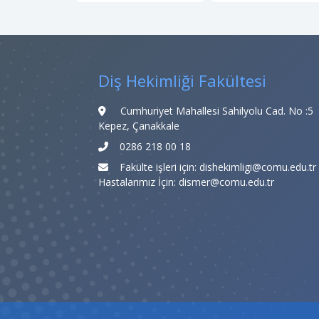
Diş Hekimliği Fakültesi
Cumhuriyet Mahallesi Sahilyolu Cad. No :5
Kepez, Çanakkale
0286 218 00 18
Fakülte işleri için: dishekimligi@comu.edu.tr
Hastalarımız İçin: dismer@comu.edu.tr