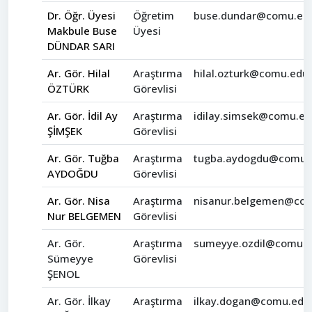
Dr. Öğr. Üyesi
Öğretim
buse.dundar@comu.edu
Makbule Buse
Üyesi
DÜNDAR SARI
Ar. Gör. Hilal
Araştırma
hilal.ozturk@comu.edu.
ÖZTÜRK
Görevlisi
Ar. Gör. İdil Ay
Araştırma
idilay.simsek@comu.ed
ŞİMŞEK
Görevlisi
Ar. Gör. Tuğba
Araştırma
tugba.aydogdu@comu.e
AYDOĞDU
Görevlisi
Ar. Gör. Nisa
Araştırma
nisanur.belgemen@com
Nur BELGEMEN
Görevlisi
Ar. Gör.
Araştırma
sumeyye.ozdil@comu.e
Sümeyye
Görevlisi
ŞENOL
Ar. Gör. İlkay
Araştırma
ilkay.dogan@comu.edu.