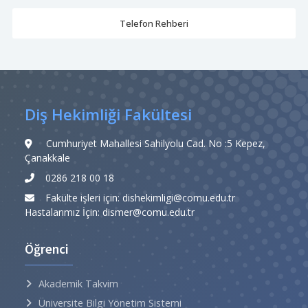
Telefon Rehberi
Diş Hekimliği Fakültesi
Cumhuriyet Mahallesi Sahilyolu Cad. No :5 Kepez,
Çanakkale
0286 218 00 18
Fakülte işleri için: dishekimligi@comu.edu.tr
Hastalarımız İçin: dismer@comu.edu.tr
Öğrenci
Akademik Takvim
Üniversite Bilgi Yönetim Sistemi