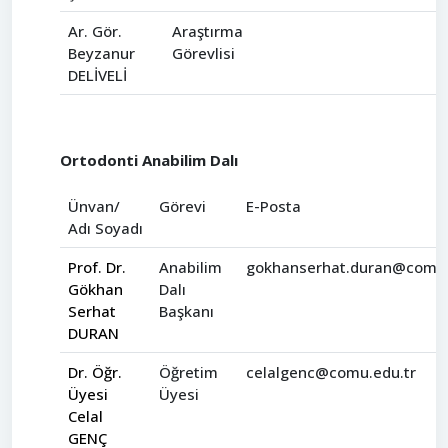
Ar. Gör.
Araştırma
Beyzanur
Görevlisi
DELİVELİ
Ortodonti Anabilim Dalı
Ünvan/
Görevi
E-Posta
Adı Soyadı
Prof. Dr.
Anabilim
gokhanserhat.duran@comu.
Gökhan
Dalı
Serhat
Başkanı
DURAN
Dr. Öğr.
Öğretim
celalgenc@comu.edu.tr
Üyesi
Üyesi
Celal
GENÇ