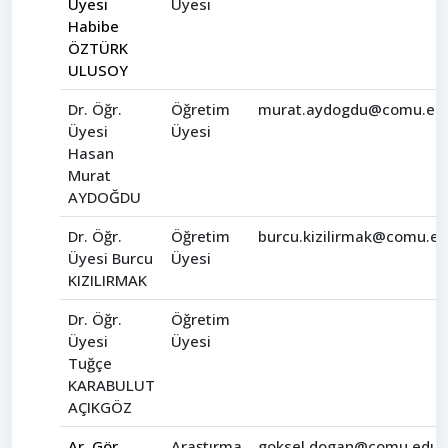
Üyesi
Üyesi
Habibe
ÖZTÜRK
ULUSOY
Dr. Öğr.
Öğretim
murat.aydogdu@comu.edu
Üyesi
Üyesi
Hasan
Murat
AYDOĞDU
Dr. Öğr.
Öğretim
burcu.kizilirmak@comu.ed
Üyesi Burcu
Üyesi
KIZILIRMAK
Dr. Öğr.
Öğretim
Üyesi
Üyesi
Tuğçe
KARABULUT
AÇIKGÖZ
Ar. Gör.
Araştırma
goksel.dogan@comu.edu.t