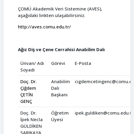
ÇOMÜ Akademik Veri Sistemine (AVES),
aşağıdaki linkten ulaşabilirsiniz.
http://aves.comu.edu.tr/
Ağız Diş ve Çene Cerrahisi Anabilim Dalı
Ünvan/ Adı
Görevi
E-Posta
Soyadı
Doç. Dr.
Anabilim
cigdemcetingenc@comu.ed
Çiğdem
Dalı
ÇETİN
Başkanı
GENÇ
Doç. Dr.
Öğretim
ipek.guldiken@comu.edu.tr
İpek Necla
Üyesi
GÜLDİKEN
SARIKAYA