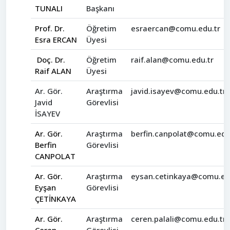
TUNALI
Başkanı
Prof. Dr.
Öğretim
esraercan@comu.edu.tr
Esra ERCAN
Üyesi
Doç. Dr.
Öğretim
raif.alan@comu.edu.tr
Raif ALAN
Üyesi
Ar. Gör.
Araştırma
javid.isayev@comu.edu.tr
Javid
Görevlisi
İSAYEV
Ar. Gör.
Araştırma
berfin.canpolat@comu.edu
Berfin
Görevlisi
CANPOLAT
Ar. Gör.
Araştırma
eysan.cetinkaya@comu.ed
Eyşan
Görevlisi
ÇETİNKAYA
Ar. Gör.
Araştırma
ceren.palali@comu.edu.tr