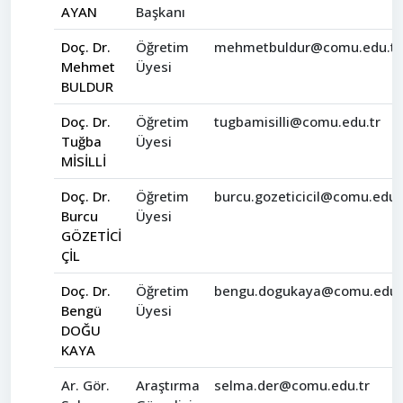
AYAN
Başkanı
Doç. Dr.
Öğretim
mehmetbuldur@comu.edu.tr
Mehmet
Üyesi
BULDUR
Doç. Dr.
Öğretim
tugbamisilli@comu.edu.tr
Tuğba
Üyesi
MİSİLLİ
Doç. Dr.
Öğretim
burcu.gozeticicil@comu.edu.
Burcu
Üyesi
GÖZETİCİ
ÇİL
Doç. Dr.
Öğretim
bengu.dogukaya@comu.edu.
Bengü
Üyesi
DOĞU
KAYA
Ar. Gör.
Araştırma
selma.der@comu.edu.tr