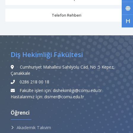
Telefon Rehberi
Diş Hekimliği Fakültesi
Cumhuriyet Mahallesi Sahilyolu Cad. No :5 Kepez,
Çanakkale
0286 218 00 18
Fakülte işleri için: dishekimligi@comu.edu.tr
Hastalarımız İçin: dismer@comu.edu.tr
Öğrenci
Akademik Takvim