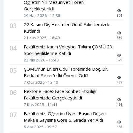
Öğretim Yılı Mezuniyet Töreni
Gerçekleştirildi
29 Haz 2026 - 15:38
804
03
22 Kasım Diş Hekimleri Günü Fakültemizde
Kutlandı
21 Kas 2025 - 16:40
539
04
Fakültemiz Kadın Voleybol Takımı ÇOMÜ 29.
Spor Şenliklerine Katıldı
22 Nis 2026 - 15:48
529
05
ÇOMÜ’nün Enleri Ödül Töreninde Doç. Dr.
Berkant Sezer’e İki Önemli Ödül
7 Oca 2026 - 13:40
489
06
Rektörle Face2Face Sohbet Etkinliği
Fakültemizde Gerçekleştirildi
7 Kas 2025 - 11:41
464
07
Fakültemiz, Öğretim Üyesi Başına Düşen
Makale Sayısına Göre 6. Sırada Yer Aldı
5 Ara 2025 - 09:57
438