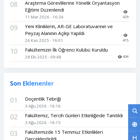
08
Araştırma Görevlilerine Yönelik Oryantasyon
Eğitimi Düzenlendi
11 Mar 2026 - 16:34
429
09
Yeni Kliniklerin, AR-GE Laboratuvarının ve
Peyzaj Alanının Açılışı Yapıldı
26 Kas 2025 - 16:01
415
10
Fakültemizin İlk Öğrenci Kulübü Kuruldu
28 Eki 2025 - 09:48
404
Son Eklenenler
01
Doçentlik Tebriği
3 Ağu 2026 - 16:16
02
Fakültemiz, Tercih Günleri Etkinliğinde Tanıtıldı
3 Ağu 2026 - 16:15
03
Fakültemizde 15 Temmuz Etkinlikleri
Gerçekleştirildi