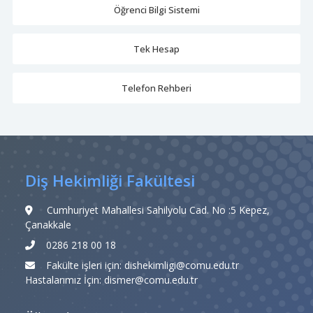
Öğrenci Bilgi Sistemi
Tek Hesap
Telefon Rehberi
Diş Hekimliği Fakültesi
Cumhuriyet Mahallesi Sahilyolu Cad. No :5 Kepez,
Çanakkale
0286 218 00 18
Fakülte işleri için: dishekimligi@comu.edu.tr
Hastalarımız İçin: dismer@comu.edu.tr