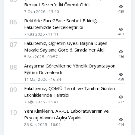
Berkant Sezer’e İki Önemli Ödül
7 Oca 2026 - 13:40
489
06
Rektörle Face2Face Sohbet Etkinliği
Fakültemizde Gerçekleştirildi
7 Kas 2025 - 11:41
463
07
Fakültemiz, Öğretim Üyesi Başına Düşen
Makale Sayısına Göre 6. Sırada Yer Aldı
5 Ara 2025 - 09:57
436
08
Araştırma Görevlilerine Yönelik Oryantasyon
Eğitimi Düzenlendi
11 Mar 2026 - 16:34
428
09
Fakültemiz, ÇOMÜ Tercih ve Tanıtım Günleri
Etkinliklerinde Tanıtıldı
7 Ağu 2025 - 15:47
417
10
Yeni Kliniklerin, AR-GE Laboratuvarının ve
Peyzaj Alanının Açılışı Yapıldı
26 Kas 2025 - 16:01
414